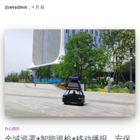
由
wvadmin
，
4 月
前
办公园区
全域巡逻+智能巡检+移动播报，安保