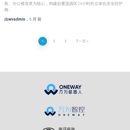
检、办公楼巡查为核心，构建起覆盖园区24小时的立体化安全防护
网…
由
wvadmin
，
6 月
前
文
1
2
3
下一页
章
分
页
电话咨询