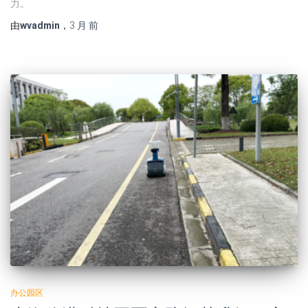
力。
由
wvadmin
，
3 月
前
办公园区