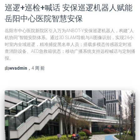
巡逻+巡检+喊话 安保巡逻机器人赋能
岳阳中心医院智慧安保
岳阳市中心医院新院区引入万为ANBOT-Y安保巡逻机器人，构建”人
机协同”智能安防体系。通过3D SLAM导航与AI图像识别，实现24小
时室内全域巡逻，精准捕捉黑名单人员；搭载多模态传感器定时巡
查消防设备、AED急救箱状态；移动广播系统支持远程喊话与定制播
报。
由
wvadmin
，
4 周
前