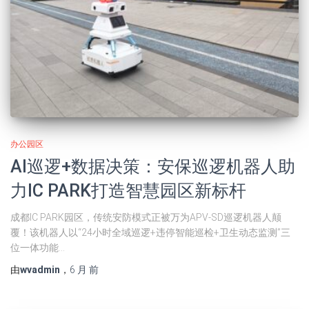
办公园区
AI巡逻+数据决策：安保巡逻机器人助
力IC PARK打造智慧园区新标杆
成都IC PARK园区，传统安防模式正被万为APV-SD巡逻机器人颠
覆！该机器人以“24小时全域巡逻+违停智能巡检+卫生动态监测”三
位一体功能…
由
wvadmin
，
6 月
前