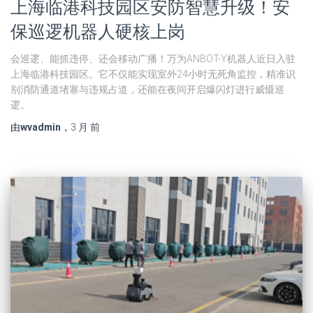
上海临港科技园区安防智慧升级！安
保巡逻机器人硬核上岗
会巡逻、能抓违停、还会移动广播！万为ANBOT-Y机器人近日入驻
上海临港科技园区。它不仅能实现室外24小时无死角监控，精准识
别消防通道堵塞与违规占道，还能在夜间开启爆闪灯进行威慑巡
逻。
由
wvadmin
，
3 月
前