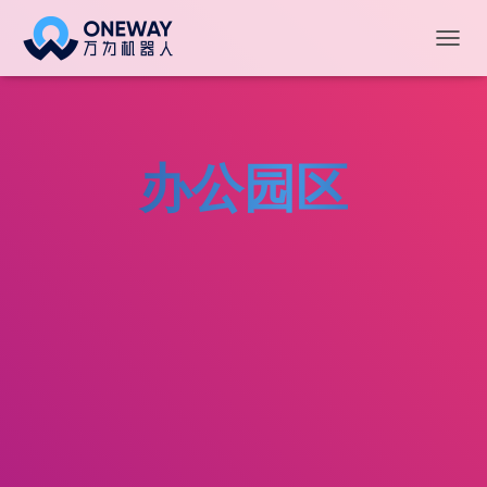
切
换
导
航
办公园区