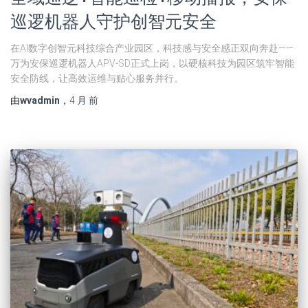
巡逻机器人守护创智元安全
在AI数字创智元科技综合产业园区，科技感与安全感正双向奔赴——
万为安保巡逻机器人APV-SD正式上岗，以硬核科技为园区筑牢智能
安全防线，让高效运维与贴心服务并行。
由
wvadmin
，
4 月
前