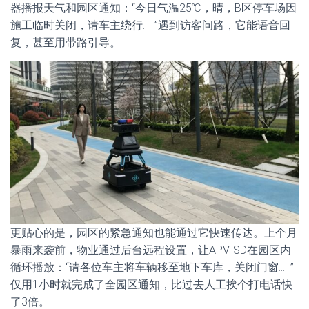
器播报天气和园区通知：“今日气温25℃，晴，B区停车场因
施工临时关闭，请车主绕行……”遇到访客问路，它能语音回
复，甚至用带路引导。
更贴心的是，园区的紧急通知也能通过它快速传达。上个月
暴雨来袭前，物业通过后台远程设置，让APV-SD在园区内
循环播放：“请各位车主将车辆移至地下车库，关闭门窗……”
仅用1小时就完成了全园区通知，比过去人工挨个打电话快
了3倍。