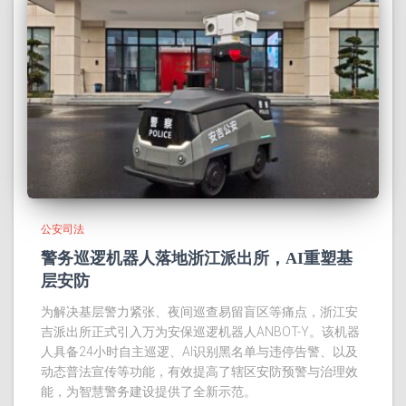
公安司法
警务巡逻机器人落地浙江派出所，AI重塑基
层安防
为解决基层警力紧张、夜间巡查易留盲区等痛点，浙江安
吉派出所正式引入万为安保巡逻机器人ANBOT-Y。该机器
人具备24小时自主巡逻、AI识别黑名单与违停告警、以及
动态普法宣传等功能，有效提高了辖区安防预警与治理效
能，为智慧警务建设提供了全新示范。