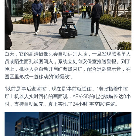
白天，它的高清摄像头会自动识别人脸，一旦发现黑名单人
员或陌生面孔试图闯入，系统立刻向安保室推送警报。到了
晚上，机器人会自动开启红蓝爆闪灯，配合巡逻警示音，在
园区里形成一道移动的“威慑线”。
“以前是‘事后查监控’，现在是‘事前就拦住’。”老张指着中控
屏上机器人实时回传的画面说，APV-SD的电池续航长达8小
时，支持自动回充，真正实现了24小时“零空隙”巡逻。