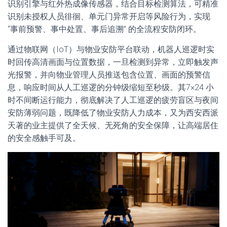
识别引擎与红外热成像传感器，结合目标检测算法，可精准
识别未授权人员徘徊、单元门异常开启等风险行为，实现
“事前预警、事中处置、事后追溯” 的全流程安防闭环。
通过物联网（IoT）与物业安防平台联动，机器人巡逻时实
时回传高清画面与位置数据，一旦检测到异常，立即触发声
光报警，并向物业管理人员推送包含位置、画面的预警信
息，响应时间从人工巡逻的分钟级缩短至秒级。其7×24 小
时不间断运行能力，彻底解决了人工巡逻的疲劳盲区与夜间
安防薄弱问题，既降低了物业安防人力成本，又为西安西派
天著的业主提供了全天候、无死角的安全保障，让高端居住
的安全感触手可及。