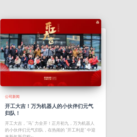
公司新闻
开工大吉！万为机器人的小伙伴们元气
归队！
开工大吉，“马” 力全开！正月初九，万为机器人
的小伙伴们元气归队，在热闹的 “开工利是” 中迎
来新年新启程~